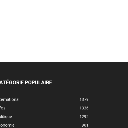
ATÉGORIE POPULAIRE
ternational
1379
fos
1336
litique
1292
conomie
961