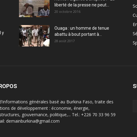
liberté de la presse ne peut...
So
20 octobre 2016
Cu
En
Ouaga : un homme de tenue
l y
Sé
abattu à bout portant à...
28 août 2017
Sp
PROPOS
S
 d'informations générales basé au Burkina Faso, traite des
tions de développement : économie, énergie,
structures, gouvernance, politique,... Tel.: +226 70 33 96 59
ail: demainburkina@gmail.com