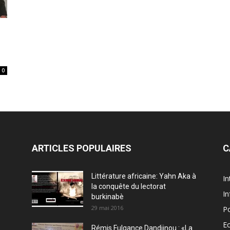
0
ARTICLES POPULAIRES
C
Littérature africaine: Yahn Aka à
In
la conquête du lectorat
In
burkinabè
29 mai 2016
Po
E
Rémis Fulgance Dandjinou : «La