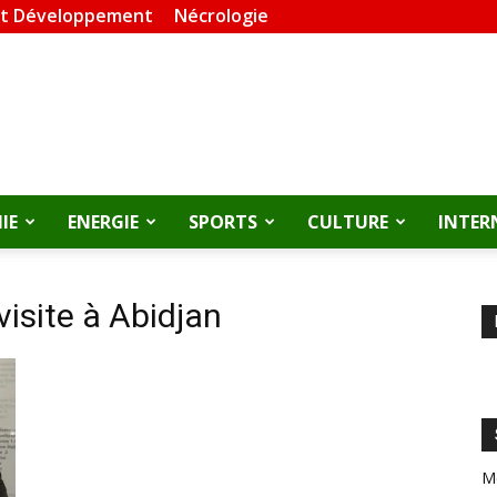
et Développement
Nécrologie
IE
ENERGIE
SPORTS
CULTURE
INTER
isite à Abidjan
M