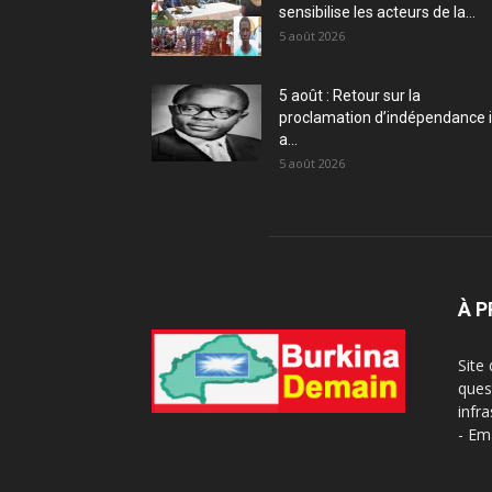
sensibilise les acteurs de la...
5 août 2026
5 août : Retour sur la
proclamation d’indépendance i
a...
5 août 2026
À 
Site
ques
infra
- Em