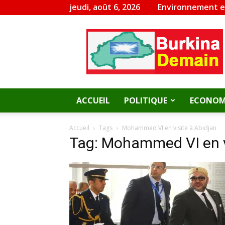
jeudi, août 6, 2026
Environnement 
Burkina
Demain
ACCUEIL
POLITIQUE
ECONOM
Accueil
Tags
Mohammed VI en visite à Abidjan
Tag: Mohammed VI en v