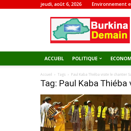
jeudi, août 6, 2026
Environnement 
Burkina
Demain
ACCUEIL
POLITIQUE
ECONOM
Accueil
Tags
Paul Kaba Thiéba visite le chantier
Tag: Paul Kaba Thiéba 