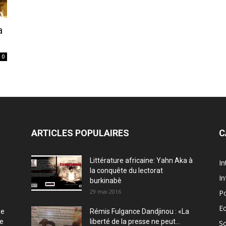
a
0
ARTICLES POPULAIRES
C
Littérature africaine: Yahn Aka à
In
la conquête du lectorat
In
burkinabè
29 mai 2016
Po
E
ée
Rémis Fulgance Dandjinou : «La
ce
liberté de la presse ne peut...
So