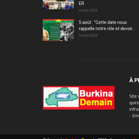
ER
6 août 2026
5 août : ”Cette date nous
rappelle notre rôle et devoir...
5 août 2026
À 
Site
ques
infra
- Em