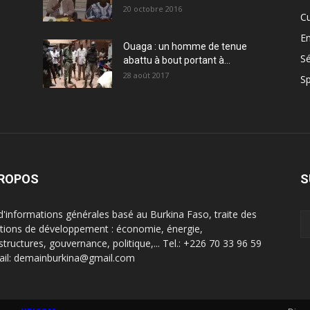
20 octobre 2016
Cu
En
Ouaga : un homme de tenue
Sé
abattu à bout portant à...
28 août 2017
Sp
PROPOS
S
 d'informations générales basé au Burkina Faso, traite des
tions de développement : économie, énergie,
structures, gouvernance, politique,... Tel.: +226 70 33 96 59
ail: demainburkina@gmail.com