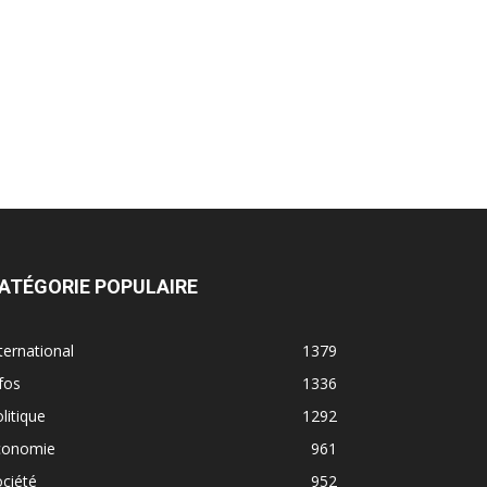
ATÉGORIE POPULAIRE
ternational
1379
fos
1336
litique
1292
conomie
961
ciété
952