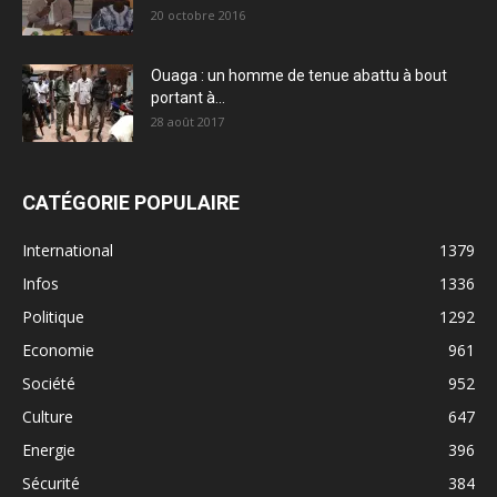
20 octobre 2016
Ouaga : un homme de tenue abattu à bout
portant à...
28 août 2017
CATÉGORIE POPULAIRE
International
1379
Infos
1336
Politique
1292
Economie
961
Société
952
Culture
647
Energie
396
Sécurité
384