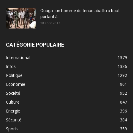
Ouaga : un homme de tenue abattu à bout
portant à...
28 août 2017
CATÉGORIE POPULAIRE
International
1379
Infos
1336
Politique
1292
Economie
961
Société
952
Culture
647
Energie
396
Sécurité
384
Sports
359