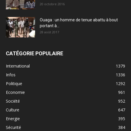
20 octobre 2016
Ouaga : un homme de tenue abattu à bout
portant à...
28 août 2017
CATÉGORIE POPULAIRE
International
1379
Infos
1336
Politique
1292
Economie
961
Société
952
Culture
647
Energie
395
Sécurité
384