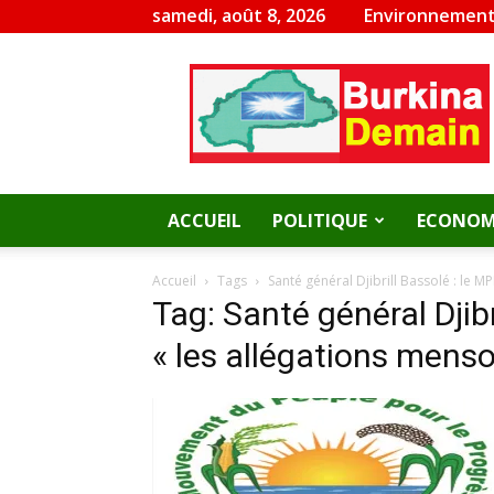
samedi, août 8, 2026
Environnement
Burkina
Demain
ACCUEIL
POLITIQUE
ECONOM
Accueil
Tags
Santé général Djibrill Bassolé : le M
Tag: Santé général Djibr
« les allégations menso