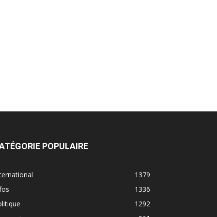
ATÉGORIE POPULAIRE
ternational
1379
fos
1336
litique
1292