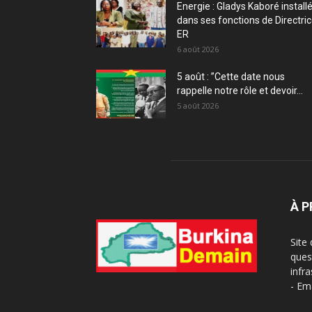
Energie : Gladys Kaboré install
dans ses fonctions de Directri
ER
6 août 2026
5 août : ”Cette date nous
rappelle notre rôle et devoir...
5 août 2026
À 
Site
ques
infra
- Em