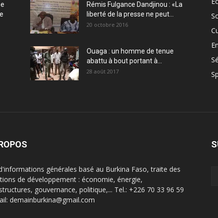
E
ée
Rémis Fulgance Dandjinou : «La
ce
liberté de la presse ne peut...
So
20 octobre 2016
Cu
En
Ouaga : un homme de tenue
Sé
abattu à bout portant à...
28 août 2017
Sp
PROPOS
S
 d'informations générales basé au Burkina Faso, traite des
tions de développement : économie, énergie,
structures, gouvernance, politique,... Tel.: +226 70 33 96 59
ail: demainburkina@gmail.com