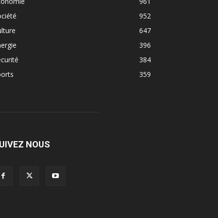
conomie
961
ciété
952
lture
647
ergie
396
curité
384
orts
359
UIVEZ NOUS