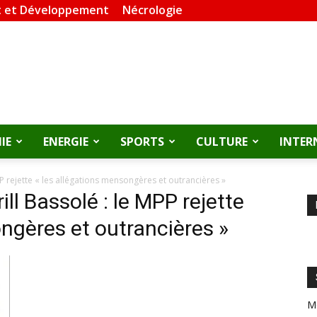
 et Développement
Nécrologie
IE
ENERGIE
SPORTS
CULTURE
INTER
PP rejette « les allégations mensongères et outrancières »
ill Bassolé : le MPP rejette
ngères et outrancières »
M