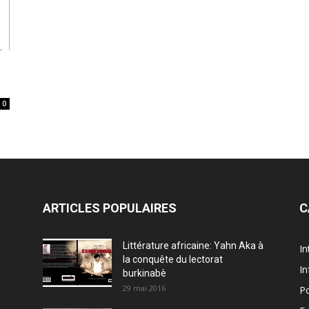
0
ARTICLES POPULAIRES
C
Littérature africaine: Yahn Aka à
In
la conquête du lectorat
In
burkinabè
29 mai 2016
Po