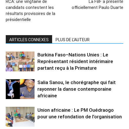
RCA: une vingtaine de
La FBF a présenté
candidats contestent les
officiellement Paulo Duarte
résultats provisoires de la
présidentielle
ARTICLES CONNEXES
PLUS DE L'AUTEUR
Burkina Faso–Nations Unies : Le
Représentant résident intérimaire
partant reçu à la Primature
Salia Sanou, le chorégraphe qui fait
rayonner la danse contemporaine
africaine
Union africaine : Le PM Ouédraogo
pour une refondation de l’organisation