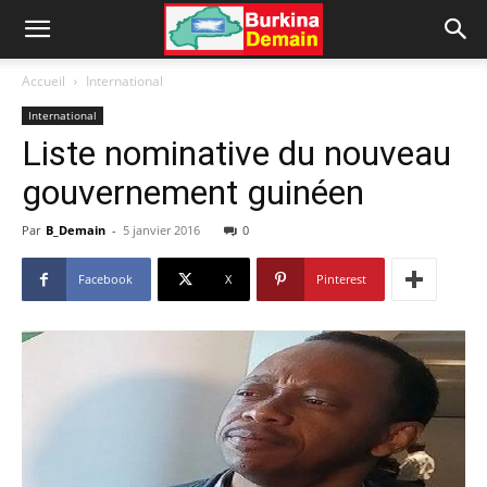
Accueil
International
International
Liste nominative du nouveau
gouvernement guinéen
Par
B_Demain
-
5 janvier 2016
0
Facebook
X
Pinterest