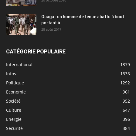
20 octobre 2016
Ouaga : un homme de tenue abattu à bout
portant à...
28 août 2017
CATÉGORIE POPULAIRE
International
1379
Infos
1336
Politique
1292
Economie
961
Société
952
Culture
647
Energie
396
Sécurité
384