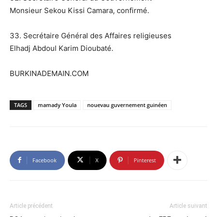
Monsieur Sekou Kissi Camara, confirmé.
33. Secrétaire Général des Affaires religieuses
Elhadj Abdoul Karim Dioubaté.
BURKINADEMAIN.COM
TAGS
mamady Youla
nouevau guvernement guinéen
Facebook
X
Pinterest
Article précédent
Article suivant