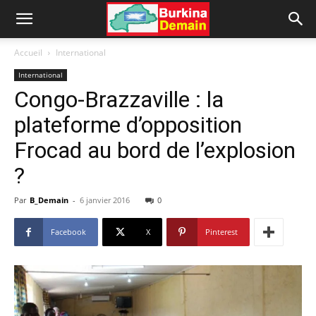
Accueil
International
International
Congo-Brazzaville : la
plateforme d’opposition
Frocad au bord de l’explosion
?
Par
B_Demain
-
6 janvier 2016
0
Facebook
X
Pinterest