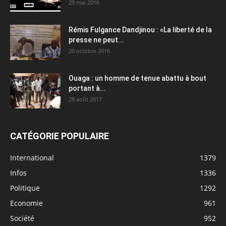
29 mai 2016
Rémis Fulgance Dandjinou : «La liberté de la
presse ne peut...
20 octobre 2016
Ouaga : un homme de tenue abattu à bout
portant à...
28 août 2017
CATÉGORIE POPULAIRE
International
1379
Infos
1336
Politique
1292
Economie
961
Société
952