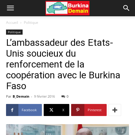
Accueil
Politique
Politique
L’ambassadeur des Etats-
Unis soucieux du
renforcement de la
coopération avec le Burkina
Faso
Par
B_Demain
-
9 février 2016
0
Facebook
X
Pinterest