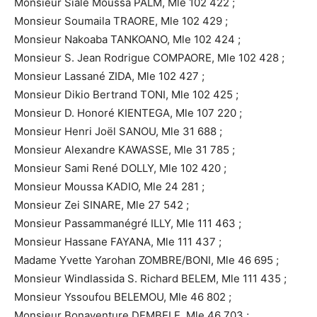
Monsieur Sialé Moussa PALM, Mle 102 422 ;
Monsieur Soumaila TRAORE, Mle 102 429 ;
Monsieur Nakoaba TANKOANO, Mle 102 424 ;
Monsieur S. Jean Rodrigue COMPAORE, Mle 102 428 ;
Monsieur Lassané ZIDA, Mle 102 427 ;
Monsieur Dikio Bertrand TONI, Mle 102 425 ;
Monsieur D. Honoré KIENTEGA, Mle 107 220 ;
Monsieur Henri Joël SANOU, Mle 31 688 ;
Monsieur Alexandre KAWASSE, Mle 31 785 ;
Monsieur Sami René DOLLY, Mle 102 420 ;
Monsieur Moussa KADIO, Mle 24 281 ;
Monsieur Zei SINARE, Mle 27 542 ;
Monsieur Passammanégré ILLY, Mle 111 463 ;
Monsieur Hassane FAYANA, Mle 111 437 ;
Madame Yvette Yarohan ZOMBRE/BONI, Mle 46 695 ;
Monsieur Windlassida S. Richard BELEM, Mle 111 435 ;
Monsieur Yssoufou BELEMOU, Mle 46 802 ;
Monsieur Bonaventure DEMBELE, Mle 46 703 ;