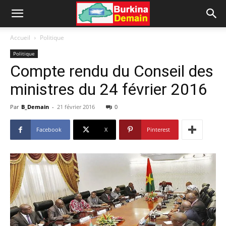
Accueil
Politique
Politique
Compte rendu du Conseil des
ministres du 24 février 2016
Par
B_Demain
-
21 février 2016
0
Facebook
X
Pinterest