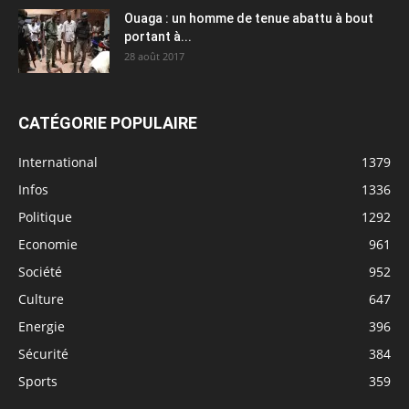
Ouaga : un homme de tenue abattu à bout
portant à...
28 août 2017
CATÉGORIE POPULAIRE
International
1379
Infos
1336
Politique
1292
Economie
961
Société
952
Culture
647
Energie
396
Sécurité
384
Sports
359