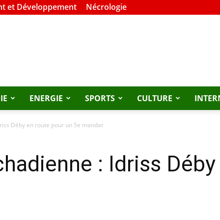
t et Développement
Nécrologie
IE
ENERGIE
SPORTS
CULTURE
INTER
Idriss Déby en route pour un 5e mandat
chadienne : Idriss Déby