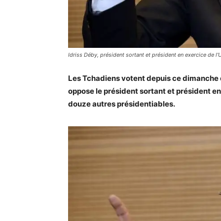
Idriss Déby, président sortant et président en exercice de l'U
Les Tchadiens votent depuis ce dimanche da
oppose le président sortant et président en 
douze autres présidentiables.