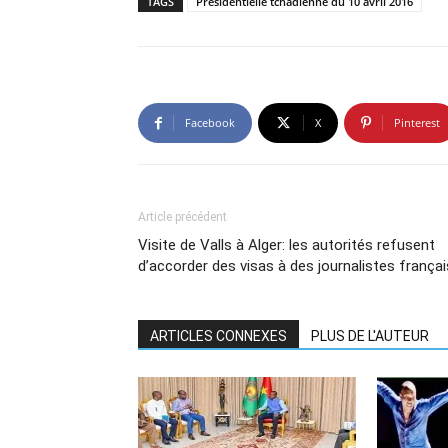
TAGS
Présidentielle tchadienne du 10 avril 2016
Facebook
X
Pinterest
Article précédent
Visite de Valls à Alger: les autorités refusent
d’accorder des visas à des journalistes françai
ARTICLES CONNEXES
PLUS DE L'AUTEUR