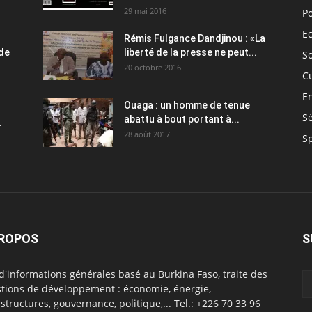
29 mai 2016
Po
E
Rémis Fulgance Dandjinou : «La
 de
liberté de la presse ne peut...
So
20 octobre 2016
C
E
Ouaga : un homme de tenue
Sé
abattu à bout portant à...
.
28 août 2017
S
PROPOS
S
 d'informations générales basé au Burkina Faso, traite des
tions de développement : économie, énergie,
astructures, gouvernance, politique,... Tel.: +226 70 33 96