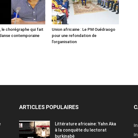
 le chorégraphe qui fait
Union africaine : Le PM Ouédraogo
 danse contemporaine
pour une refondation de
l’organisation
ARTICLES POPULAIRES
C
e
Littérature africaine: Yahn Aka
In
à la conquête du lectorat
In
burkinabè