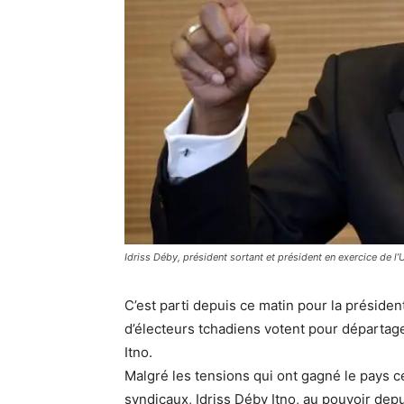
Idriss Déby, président sortant et président en exercice de l’U
C’est parti depuis ce matin pour la président
d’électeurs tchadiens votent pour départage
Itno.
Malgré les tensions qui ont gagné le pays
syndicaux, Idriss Déby Itno, au pouvoir depu