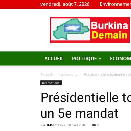
vendredi, août 7, 2026
Environnemen
Burkina
Demain
ACCUEIL
POLITIQUE
ECONOM
Accueil
International
Présidentielle tchadienne : 
International
Présidentielle t
un 5e mandat
Par
B-Demain
-
10 avril 2016
0