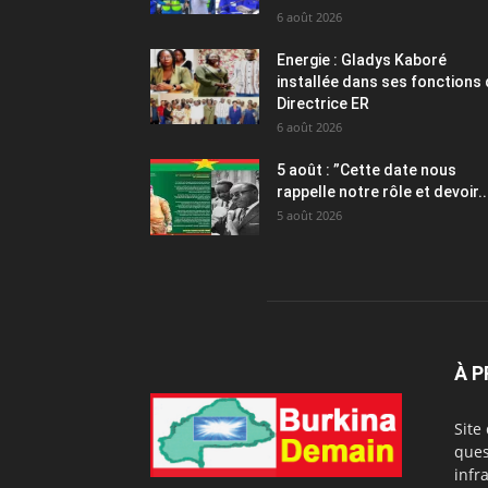
6 août 2026
Energie : Gladys Kaboré
installée dans ses fonctions
Directrice ER
6 août 2026
5 août : ”Cette date nous
rappelle notre rôle et devoir..
5 août 2026
À 
Site
ques
infr