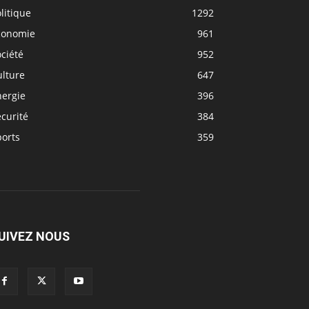
litique
1292
conomie
961
ciété
952
ulture
647
nergie
396
curité
384
ports
359
UIVEZ NOUS