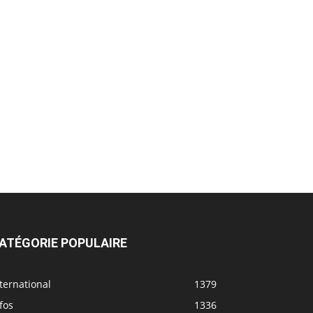
ATÉGORIE POPULAIRE
ternational
1379
fos
1336