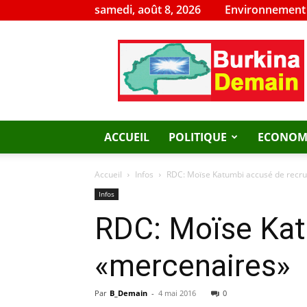
samedi, août 8, 2026
Environnement
Burkina
Demain
ACCUEIL
POLITIQUE
ECONOM
Accueil
Infos
RDC: Moïse Katumbi accusé de recr
Infos
RDC: Moïse Kat
«mercenaires»
Par
B_Demain
-
4 mai 2016
0