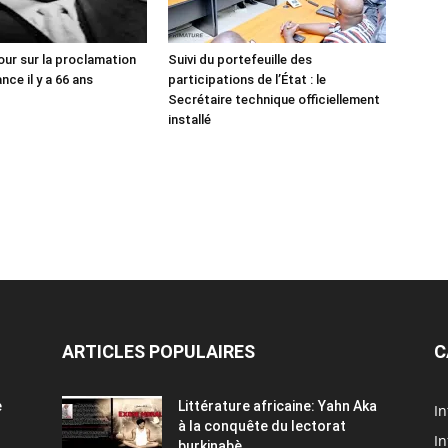
our sur la proclamation
Suivi du portefeuille des
ce il y a 66 ans
participations de l’État : le
Secrétaire technique officiellement
installé
ARTICLES POPULAIRES
C
e
Littérature africaine: Yahn Aka
In
à la conquête du lectorat
In
burkinabè