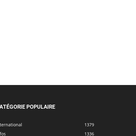
ATÉGORIE POPULAIRE
ternational
1379
fos
1336