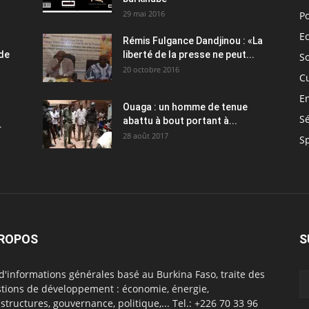
29 mai 2016
Po
E
Rémis Fulgance Dandjinou : «La
 de
liberté de la presse ne peut...
So
20 octobre 2016
C
E
Ouaga : un homme de tenue
Sé
abattu à bout portant à...
.
28 août 2017
S
PROPOS
S
 d'informations générales basé au Burkina Faso, traite des
tions de développement : économie, énergie,
astructures, gouvernance, politique,... Tel.: +226 70 33 96