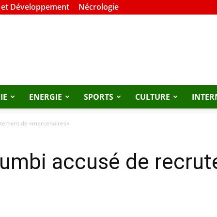
 et Développement
Nécrologie
IE
ENERGIE
SPORTS
CULTURE
INTER
utement de «mercenaires»
umbi accusé de recru