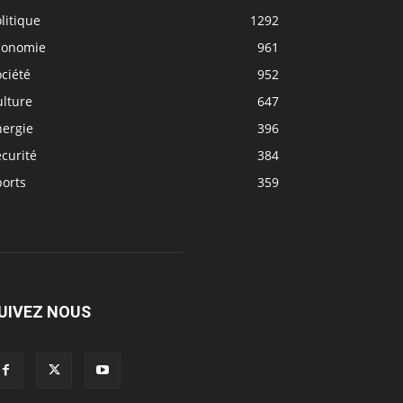
litique
1292
conomie
961
ciété
952
ulture
647
nergie
396
curité
384
ports
359
UIVEZ NOUS