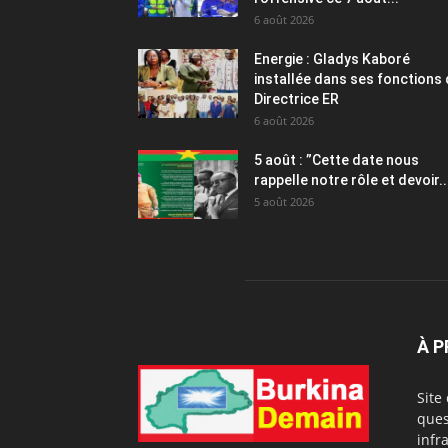
6 août 2026
Energie : Gladys Kaboré
installée dans ses fonctions
Directrice ER
6 août 2026
5 août : ”Cette date nous
rappelle notre rôle et devoir..
5 août 2026
À 
Site
ques
infr