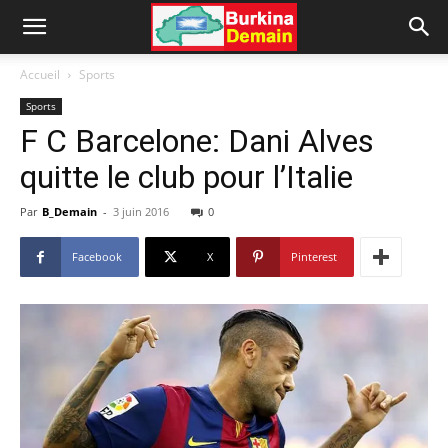
Accueil
Sports
Sports
F C Barcelone: Dani Alves
quitte le club pour l’Italie
Par
B_Demain
-
3 juin 2016
0
Facebook
X
Pinterest