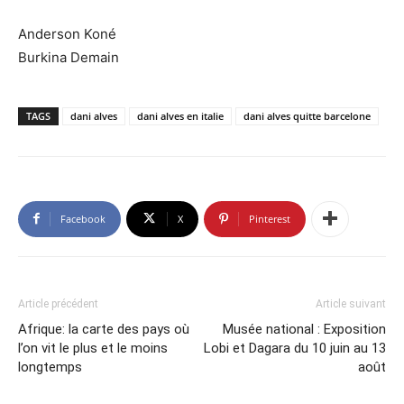
Anderson Koné
Burkina Demain
TAGS
dani alves
dani alves en italie
dani alves quitte barcelone
Facebook
X
Pinterest
Article précédent
Article suivant
Afrique: la carte des pays où
Musée national : Exposition
l’on vit le plus et le moins
Lobi et Dagara du 10 juin au 13
longtemps
août