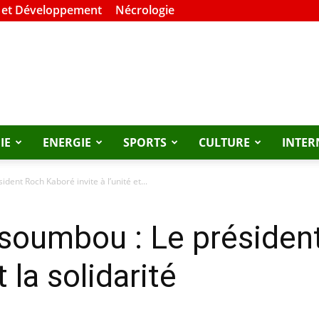
 et Développement
Nécrologie
IE
ENERGIE
SPORTS
CULTURE
INTER
ent Roch Kaboré invite à l’unité et...
soumbou : Le présiden
t la solidarité