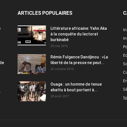
ARTICLES POPULAIRES
C
e
Littérature africaine: Yahn Aka
In
à la conquête du lectorat
In
burkinabè
29 mai 2016
Po
E
Rémis Fulgance Dandjinou : «La
 de
liberté de la presse ne peut...
So
20 octobre 2016
C
E
Ouaga : un homme de tenue
Sé
abattu à bout portant à...
.
28 août 2017
S