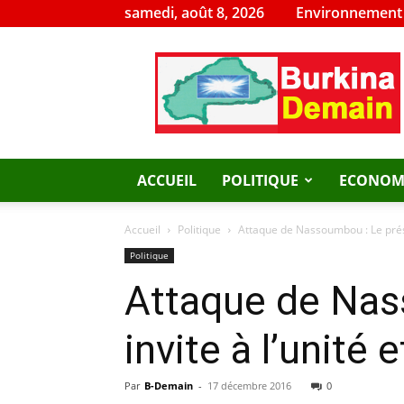
samedi, août 8, 2026
Environnement
Burkina
Demain
ACCUEIL
POLITIQUE
ECONOM
Accueil
Politique
Attaque de Nassoumbou : Le présid
Politique
Attaque de Nas
invite à l’unité e
Par
B-Demain
-
17 décembre 2016
0