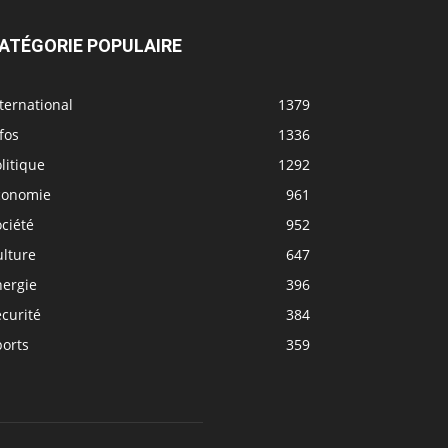
ATÉGORIE POPULAIRE
ternational
1379
fos
1336
litique
1292
conomie
961
ciété
952
ulture
647
nergie
396
curité
384
ports
359