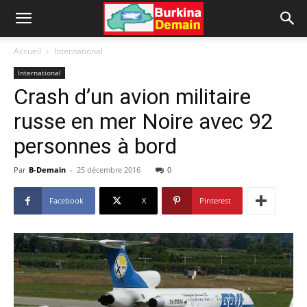
Accueil
International
International
Crash d’un avion militaire
russe en mer Noire avec 92
personnes à bord
Par
B-Demain
-
25 décembre 2016
0
Facebook
X
Pinterest