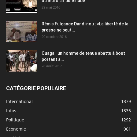
du lectorat burkinabè
29 mai 2016
Rémis Fulgance Dandjinou : «La liberté de la
presse ne peut...
20 octobre 2016
Ouaga : un homme de tenue abattu à bout
portant à...
28 août 2017
CATÉGORIE POPULAIRE
International
1379
Infos
1336
Politique
1292
Economie
961