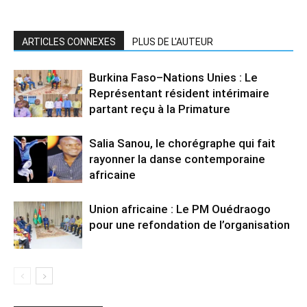
ARTICLES CONNEXES
PLUS DE L'AUTEUR
Burkina Faso–Nations Unies : Le
Représentant résident intérimaire
partant reçu à la Primature
Salia Sanou, le chorégraphe qui fait
rayonner la danse contemporaine
africaine
Union africaine : Le PM Ouédraogo
pour une refondation de l’organisation