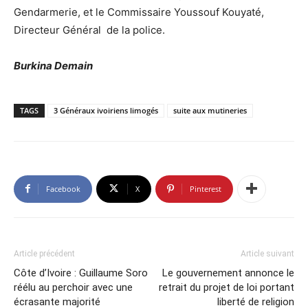
Gendarmerie, et le Commissaire Youssouf Kouyaté,
Directeur Général de la police.
Burkina Demain
TAGS
3 Généraux ivoiriens limogés
suite aux mutineries
Facebook
X
Pinterest
Article précédent
Article suivant
Côte d’Ivoire : Guillaume Soro
Le gouvernement annonce le
réélu au perchoir avec une
retrait du projet de loi portant
écrasante majorité
liberté de religion