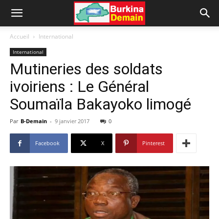
Accueil
International
International
Mutineries des soldats
ivoiriens : Le Général
Soumaïla Bakayoko limogé
Par
B-Demain
-
9 janvier 2017
0
Facebook
X
Pinterest