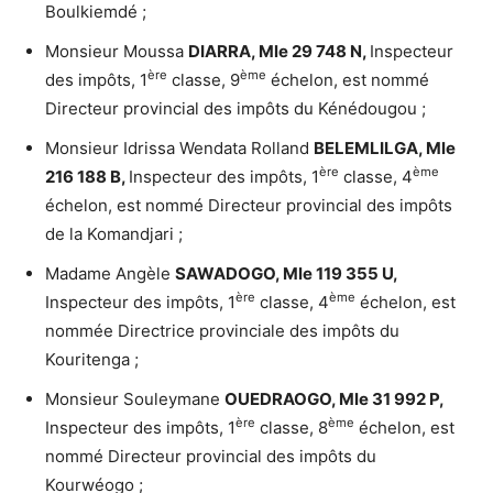
Boulkiemdé ;
Monsieur Moussa
DIARRA, Mle 29 748 N,
Inspecteur
ère
ème
des impôts, 1
classe, 9
échelon, est nommé
Directeur provincial des impôts du Kénédougou ;
Monsieur Idrissa Wendata Rolland
BELEMLILGA, Mle
ère
ème
216 188 B,
Inspecteur des impôts, 1
classe, 4
échelon, est nommé Directeur provincial des impôts
de la Komandjari ;
Madame Angèle
SAWADOGO, Mle 119 355 U,
ère
ème
Inspecteur des impôts, 1
classe, 4
échelon, est
nommée Directrice provinciale des impôts du
Kouritenga ;
Monsieur Souleymane
OUEDRAOGO, Mle 31 992 P,
ère
ème
Inspecteur des impôts, 1
classe, 8
échelon, est
nommé Directeur provincial des impôts du
Kourwéogo ;