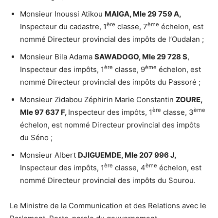
Monsieur Inoussi Atikou
MAIGA, Mle 29 759 A,
ère
ème
Inspecteur du cadastre, 1
classe, 7
échelon, est
nommé Directeur provincial des impôts de l’Oudalan ;
Monsieur Bila Adama
SAWADOGO, Mle 29 728 S
,
ère
ème
Inspecteur des impôts, 1
classe, 9
échelon, est
nommé Directeur provincial des impôts du Passoré ;
Monsieur Zidabou Zéphirin Marie Constantin
ZOURE,
ère
ème
Mle 97 637 F,
Inspecteur des impôts, 1
classe, 3
échelon, est nommé Directeur provincial des impôts
du Séno ;
Monsieur Albert
DJIGUEMDE, Mle 207 996 J,
ère
ème
Inspecteur des impôts, 1
classe, 4
échelon, est
nommé Directeur provincial des impôts du Sourou.
Le Ministre de la Communication et des Relations avec le