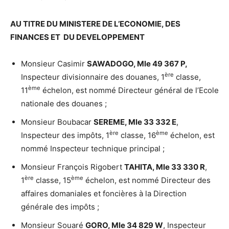
AU TITRE DU MINISTERE DE L’ECONOMIE, DES
FINANCES ET DU DEVELOPPEMENT
Monsieur Casimir
SAWADOGO, Mle 49 367 P,
ère
Inspecteur divisionnaire des douanes, 1
classe,
ème
11
échelon, est nommé Directeur général de l’Ecole
nationale des douanes ;
Monsieur Boubacar
SEREME, Mle 33 332 E
,
ère
ème
Inspecteur des impôts, 1
classe, 16
échelon, est
nommé Inspecteur technique principal ;
Monsieur François Rigobert
TAHITA, Mle 33 330 R
,
ère
ème
1
classe, 15
échelon, est nommé Directeur des
affaires domaniales et foncières à la Direction
générale des impôts ;
Monsieur Souaré
GORO, Mle 34 829 W
, Inspecteur