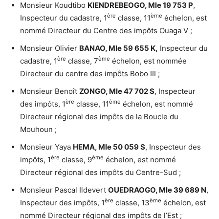
Monsieur Koudtibo
KIENDREBEOGO, Mle 19 753 P
,
ère
ème
Inspecteur du cadastre, 1
classe, 11
échelon, est
nommé Directeur du Centre des impôts Ouaga V ;
Monsieur Olivier
BANAO, Mle 59 655 K,
Inspecteur du
ère
ème
cadastre, 1
classe, 7
échelon, est nommée
Directeur du centre des impôts Bobo III ;
Monsieur Benoît
ZONGO, Mle 47 702 S
, Inspecteur
ère
ème
des impôts, 1
classe, 11
échelon, est nommé
Directeur régional des impôts de la Boucle du
Mouhoun ;
Monsieur Yaya
HEMA, Mle 50 059 S
, Inspecteur des
ère
ème
impôts, 1
classe, 9
échelon, est nommé
Directeur régional des impôts du Centre-Sud ;
Monsieur Pascal Ildevert
OUEDRAOGO, Mle 39 689 N
,
ère
ème
Inspecteur des impôts, 1
classe, 13
échelon, est
nommé Directeur régional des impôts de l’Est ;