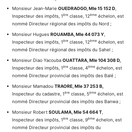
Monsieur Jean-Marie
OUEDRAOGO, Mle 15 152 D
,
ère
ème
Inspecteur des impôts, 1
classe, 12
échelon, est
nommé Directeur régional des impôts du Nord ;
Monsieur Hugues
ROUAMBA, Mle 44 073 Y
,
ère
ème
Inspecteur des impôts, 1
classe, 12
échelon, est
nommé Directeur régional des impôts du Sahel ;
Monsieur Diao Yacouba
OUATTARA, Mle 104 308 D,
ère
ème
Inspecteur des impôts, 1
classe, 4
échelon, est
nommé Directeur provincial des impôts des Balé ;
Monsieur Mamadou
TRAORE, Mle 37 253 B,
ère
ème
Inspecteur du cadastre, 1
classe, 5
échelon, est
nommé Directeur provincial des impôts des Banwa ;
Monsieur Robert
SOULAMA, Mle 54 664 T
,
ère
ème
Inspecteur des impôts, 1
classe, 9
échelon, est
nommé Directeur provincial des impôts du