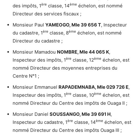
ère
ème
des impôts, 1
classe, 14
échelon, est nommé
Directeur des services fiscaux ;
Monsieur Paul
YAMEOGO, Mle 39 656 T
, Inspecteur
ère
ème
du cadastre, 1
classe, 8
échelon, est nommé
Directeur du cadastre ;
Monsieur Mamadou
NOMBRE, Mle 44 065 K
,
ère
ème
Inspecteur des impôts, 1
classe, 12
échelon, est
nommé Directeur des moyennes entreprises du
Centre N°1 ;
Monsieur Emmanuel
RAPADEMNABA, Mle 029 726 E
,
ère
ème
Inspecteur des impôts, 1
classe, 10
échelon, est
nommé Directeur du Centre des impôts de Ouaga II ;
Monsieur Daniel
SOUSSANGO, Mle 39 691 H
,
ère
ème
Inspecteur du cadastre, 1
classe, 14
échelon, est
nommé Directeur du Centre des impôts Ouaga III ;