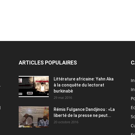
ARTICLES POPULAIRES
C
Littérature africaine: Yahn Aka
In
.
à la conquête du lectorat
In
burkinabè
29 mai 2016
Po
E
H
Rémis Fulgance Dandjinou : «La
liberté de la presse ne peut...
So
20 octobre 2016
C
E