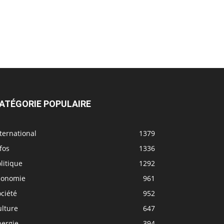
ATÉGORIE POPULAIRE
ternational
1379
fos
1336
litique
1292
conomie
961
ciété
952
ulture
647
nergie
394