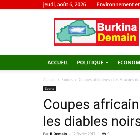
jeudi, août 6, 2026
Environnement e
Burkina
Demain
ACCUEIL
POLITIQUE
ECONOM
Accueil
Sports
Coupes africaines : Les Faucons du K
Sports
Coupes africain
les diables noir
Par
B-Demain
-
12 février 2017
0