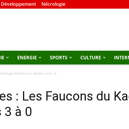
t Développement
Nécrologie
IE
ENERGIE
SPORTS
CULTURE
INTER
adiogo étrillent les diables noirs 3...
es : Les Faucons du Kad
s 3 à 0