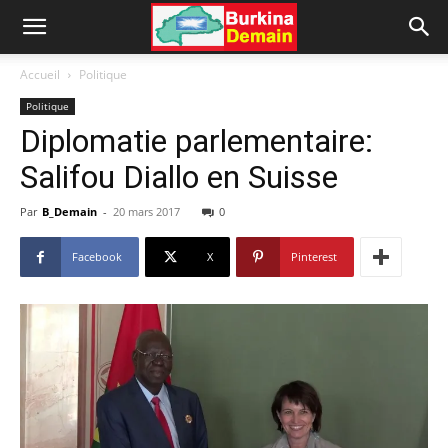
Accueil
Politique
Politique
Diplomatie parlementaire:
Salifou Diallo en Suisse
Par
B_Demain
-
20 mars 2017
0
Facebook
X
Pinterest