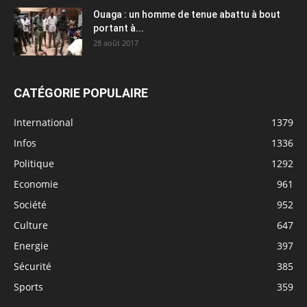
Ouaga : un homme de tenue abattu à bout
portant à...
28 août 2017
CATÉGORIE POPULAIRE
International
1379
Infos
1336
Politique
1292
Economie
961
Société
952
Culture
647
Energie
397
Sécurité
385
Sports
359