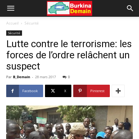
Accueil
Sécurité
Sécurité
Lutte contre le terrorisme: les
forces de l’ordre relâchent un
suspect
Par
B_Demain
-
28 mars 2017
0
Facebook
X
Pinterest