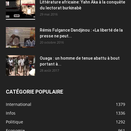
Littérature africaine: Yahn Aka à la conquête
du lectorat burkinabè
29 mai 2016
Rémis Fulgance Dandjinou : «La liberté de la
presse ne peut...
20 octobre 2016
Ouaga : un homme de tenue abattu à bout
portant à...
28 août 2017
CATÉGORIE POPULAIRE
International
1379
Infos
1336
Politique
1292
Economie
961