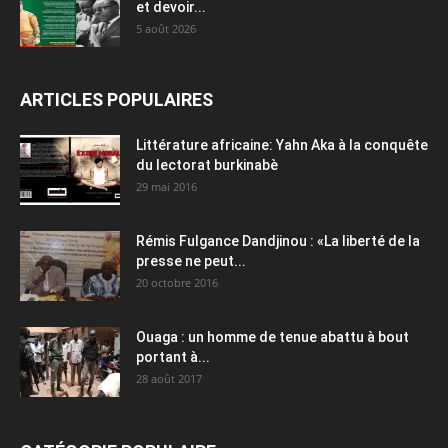
et devoir...
5 août 2026
ARTICLES POPULAIRES
Littérature africaine: Yahn Aka à la conquête
du lectorat burkinabè
29 mai 2016
Rémis Fulgance Dandjinou : «La liberté de la
presse ne peut...
20 octobre 2016
Ouaga : un homme de tenue abattu à bout
portant à...
28 août 2017