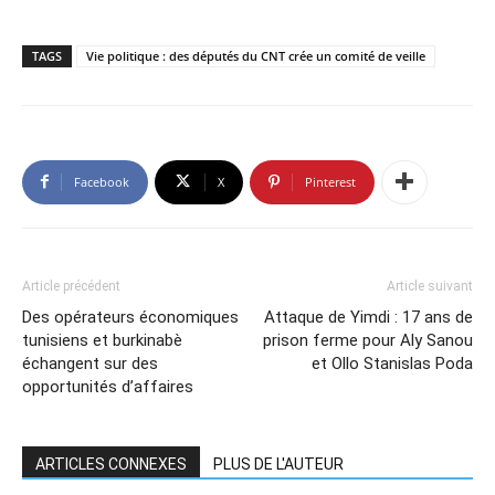
TAGS
Vie politique : des députés du CNT crée un comité de veille
Facebook
X
Pinterest
Article précédent
Article suivant
Des opérateurs économiques
Attaque de Yimdi : 17 ans de
tunisiens et burkinabè
prison ferme pour Aly Sanou
échangent sur des
et Ollo Stanislas Poda
opportunités d’affaires
ARTICLES CONNEXES
PLUS DE L'AUTEUR