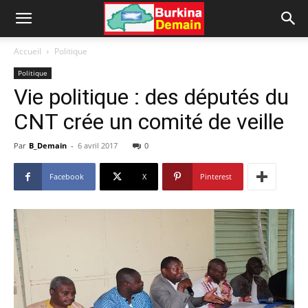
Accueil
Politique
Politique
Vie politique : des députés du
CNT crée un comité de veille
Par
B_Demain
-
6 avril 2017
0
Facebook
X
Pinterest