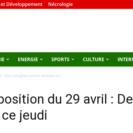
 et Développement
Nécrologie
IE
ENERGIE
SPORTS
CULTURE
INTER
il : Des consignes seront données ce...
position du 29 avril : 
ce jeudi