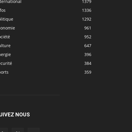
ternational
1379
fos
1336
litique
1292
conomie
961
ciété
952
ulture
647
nergie
396
curité
384
ports
359
UIVEZ NOUS