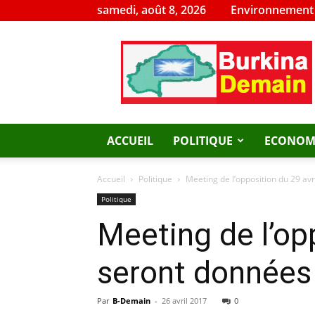
samedi, août 8, 2026
Environnement
Burkina
Demain
ACCUEIL
POLITIQUE
ECONOM
Accueil
Politique
Meeting de l’opposition du 29 avr
Politique
Meeting de l’op
seront données 
Par
B-Demain
-
26 avril 2017
0