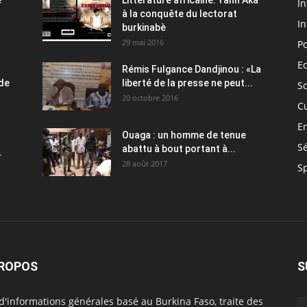
e
Littérature africaine: Yahn Aka
In
à la conquête du lectorat
In
burkinabè
29 mai 2016
Po
E
Rémis Fulgance Dandjinou : «La
 de
liberté de la presse ne peut...
So
20 octobre 2016
C
E
Ouaga : un homme de tenue
Sé
abattu à bout portant à...
.
28 août 2017
S
PROPOS
S
 d'informations générales basé au Burkina Faso, traite des