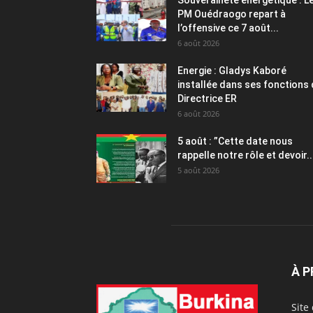
Souveraineté énergétique : L
PM Ouédraogo repart à
l’offensive ce 7 août...
6 août 2026
Energie : Gladys Kaboré
installée dans ses fonctions
Directrice ER
6 août 2026
5 août : ”Cette date nous
rappelle notre rôle et devoir..
5 août 2026
À 
Site