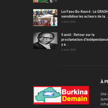
Loi Faso Bu-Kaoré : Le GRAS
sensibilise les acteurs de la...
5 août 2026
5 août : Retour sur la
proclamation d’indépendance 
y a...
5 août 2026
À 
Site
ques
infr