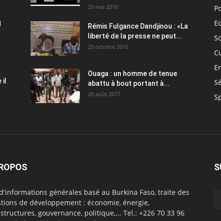
29 mai 2016
Po
E
H
Rémis Fulgance Dandjinou : «La
liberté de la presse ne peut...
So
20 octobre 2016
C
E
Ouaga : un homme de tenue
il
Sé
abattu à bout portant à...
28 août 2017
S
PROPOS
S
 d'informations générales basé au Burkina Faso, traite des
tions de développement : économie, énergie,
astructures, gouvernance, politique,... Tel.: +226 70 33 96