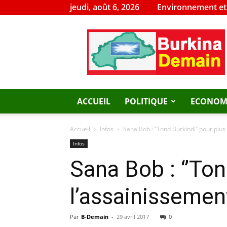
jeudi, août 6, 2026
Environnement e
Burkina
Demain
ACCUEIL
POLITIQUE
ECONOM
Accueil
Infos
Sana Bob : ‘’Tond Burkindi’’ pour plu
Infos
Sana Bob : ‘’Ton
l’assainissemen
Par
B-Demain
-
29 avril 2017
0