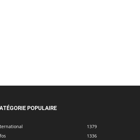
ATÉGORIE POPULAIRE
ternational
1379
fos
1336