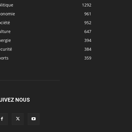
litique
1292
conomie
961
ciété
952
ulture
647
nergie
394
curité
384
ports
359
UIVEZ NOUS