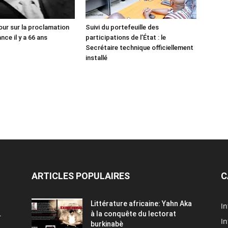
our sur la proclamation
Suivi du portefeuille des
ce il y a 66 ans
participations de l’État : le
Secrétaire technique officiellement
installé
ARTICLES POPULAIRES
C
Littérature africaine: Yahn Aka
In
.
à la conquête du lectorat
In
burkinabè