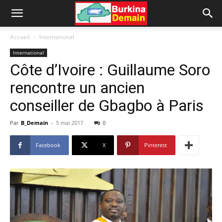
Accueil
International
International
Côte d’Ivoire : Guillaume Soro
rencontre un ancien
conseiller de Gbagbo à Paris
Par
B_Demain
-
5 mai 2017
0
Facebook
X
Pinterest