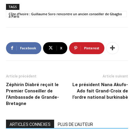
TAGS
Côte d’Ivoire : Guillaume Soro rencontre un ancien conseiller de Gbagbo
à Paris
Facebook
X
Pinterest
Article précédent
Article suivant
Zéphirin Diabré reçoit le
Le président Nana Akufo-
Premier Conseiller de
Ado fait Grand-Croix de
l’Ambassade de Grande-
l’ordre national burkinabè
Bretagne
ARTICLES CONNEXES
PLUS DE L'AUTEUR