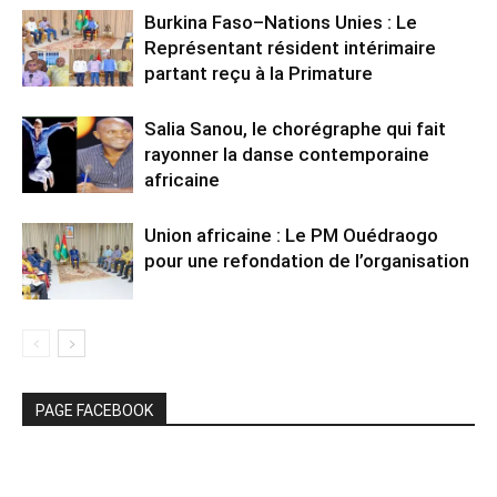
Burkina Faso–Nations Unies : Le
Représentant résident intérimaire
partant reçu à la Primature
Salia Sanou, le chorégraphe qui fait
rayonner la danse contemporaine
africaine
Union africaine : Le PM Ouédraogo
pour une refondation de l’organisation
PAGE FACEBOOK