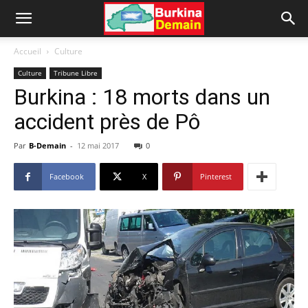
Accueil
Culture
Culture
Tribune Libre
Burkina : 18 morts dans un
accident près de Pô
Par
B-Demain
-
12 mai 2017
0
Facebook
X
Pinterest