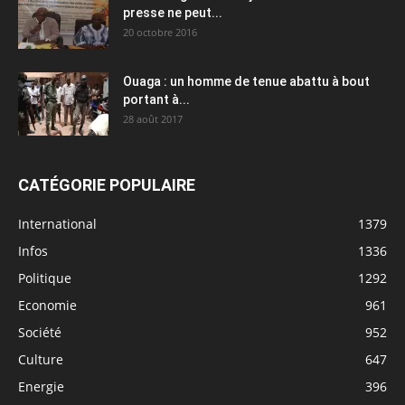
presse ne peut...
20 octobre 2016
Ouaga : un homme de tenue abattu à bout
portant à...
28 août 2017
CATÉGORIE POPULAIRE
International
1379
Infos
1336
Politique
1292
Economie
961
Société
952
Culture
647
Energie
396