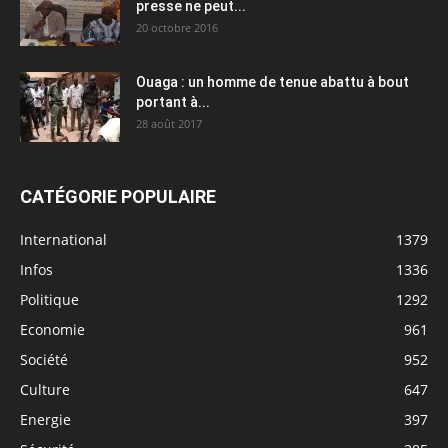
presse ne peut...
20 octobre 2016
Ouaga : un homme de tenue abattu à bout
portant à...
28 août 2017
CATÉGORIE POPULAIRE
International
1379
Infos
1336
Politique
1292
Economie
961
Société
952
Culture
647
Energie
397