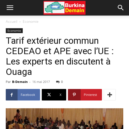
Accueil
Economie
Economie
Tarif extérieur commun
CEDEAO et APE avec l’UE :
Les experts en discutent à
Ouaga
Par
B-Demain
-
16 mai 2017
0
Facebook
X
Pinterest