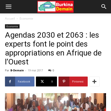
Accueil
Economie
Economie
Agendas 2030 et 2063 : les
experts font le point des
appropriations en Afrique de
l’Ouest
Par
B-Demain
-
19 mai 2017
0
Facebook
X
Pinterest