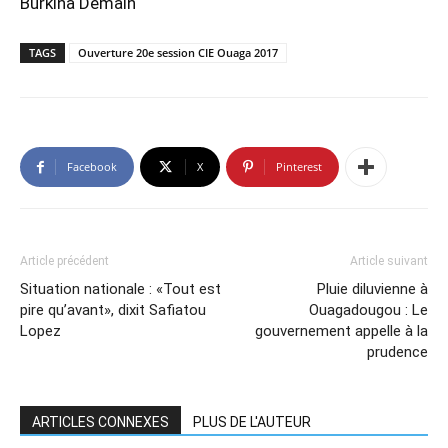
Burkina Demain
TAGS
Ouverture 20e session CIE Ouaga 2017
Facebook
X
Pinterest
Article précédent
Article suivant
Situation nationale : «Tout est
Pluie diluvienne à
pire qu’avant», dixit Safiatou
Ouagadougou : Le
Lopez
gouvernement appelle à la
prudence
ARTICLES CONNEXES
PLUS DE L'AUTEUR