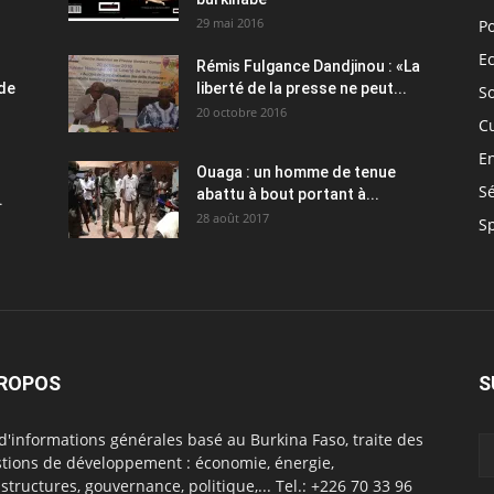
29 mai 2016
Po
E
Rémis Fulgance Dandjinou : «La
 de
liberté de la presse ne peut...
So
20 octobre 2016
C
E
Ouaga : un homme de tenue
Sé
abattu à bout portant à...
.
28 août 2017
S
PROPOS
S
 d'informations générales basé au Burkina Faso, traite des
tions de développement : économie, énergie,
astructures, gouvernance, politique,... Tel.: +226 70 33 96