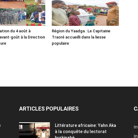
ion du 4 août à
Région du Yaadga : Le Capitaine
avant-goût à la Direction
Traoré accueilli dans la liesse
ture
populaire
ARTICLES POPULAIRES
C
e
Littérature africaine: Yahn Aka
In
à la conquête du lectorat
In
burkinabè