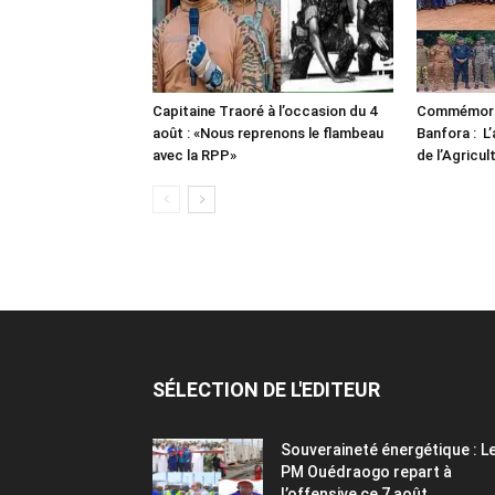
Capitaine Traoré à l’occasion du 4
Commémorat
août : «Nous reprenons le flambeau
Banfora : L’
avec la RPP»
de l’Agricul
SÉLECTION DE L'EDITEUR
Souveraineté énergétique : L
PM Ouédraogo repart à
l’offensive ce 7 août...