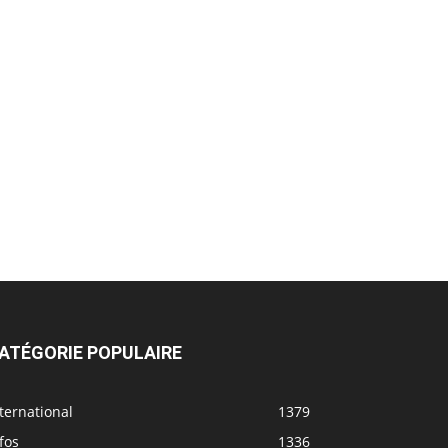
ATÉGORIE POPULAIRE
ternational
1379
fos
1336