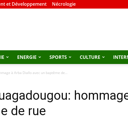
nt et Développement
Nécrologie
IE
ENERGIE
SPORTS
CULTURE
INTER
ge à Arba Diallo avec un baptême de...
agadougou: hommage à
e de rue