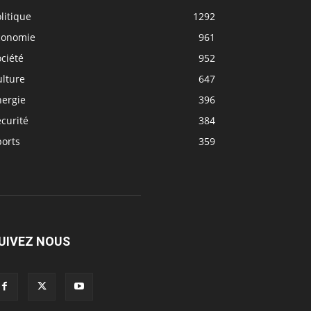
litique
1292
conomie
961
ciété
952
ulture
647
nergie
396
curité
384
ports
359
UIVEZ NOUS