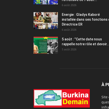
6 août 2026
Energie : Gladys Kaboré
installée dans ses fonctions
Directrice ER
6 août 2026
5 août : ”Cette date nous
rappelle notre rôle et devoir..
5 août 2026
À 
Site
ques
infr