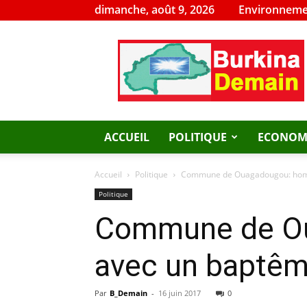
dimanche, août 9, 2026
Environneme
Burkina
Demain
ACCUEIL
POLITIQUE
ECONOM
Accueil
Politique
Commune de Ouagadougou: homma
Politique
Commune de Ou
avec un baptêm
Par
B_Demain
-
16 juin 2017
0