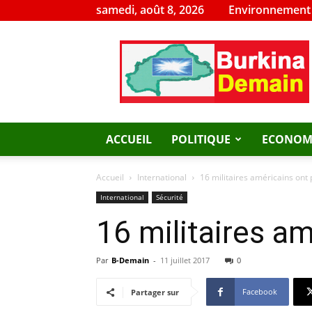
samedi, août 8, 2026
Environnement
Burkina
Demain
ACCUEIL
POLITIQUE
ECONOM
Accueil
International
16 militaires américains ont 
International
Sécurité
16 militaires am
Par
B-Demain
-
11 juillet 2017
0
Facebook
Partager sur