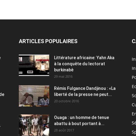
ARTICLES POPULAIRES
C
e
Littérature africaine: Yahn Aka
In
à la conquête du lectorat
In
burkinabè
29 mai 2016
Po
E
Rémis Fulgance Dandjinou : «La
 de
liberté de la presse ne peut...
So
20 octobre 2016
C
E
Ouaga : un homme de tenue
Sé
abattu à bout portant à...
.
28 août 2017
S