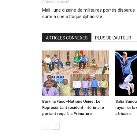
Article précédent
Mali : une dizaine de militaires portés disparus
suite à une attaque djihadiste
ARTICLES CONNEXES
PLUS DE L'AUTEUR
Burkina Faso–Nations Unies : Le
Salia Sanou,
Représentant résident intérimaire
rayonner la
partant reçu à la Primature
africaine