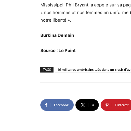
Mississippi, Phil Bryant, a appelé sur sa pa
« nos hommes et nos femmes en uniforme (qu
notre liberté ».
Burkina Demain
Source : Le Point
TAGS
16 militaires américains tués dans un crash d'av
Facebook
X
Pinterest