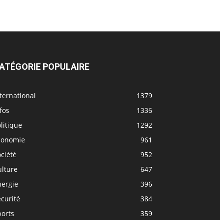
ATÉGORIE POPULAIRE
ternational
1379
fos
1336
litique
1292
conomie
961
ciété
952
ulture
647
nergie
396
curité
384
ports
359