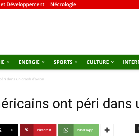
 et Développement
Nécrologie
IE
ENERGIE
SPORTS
CULTURE
INTER
péri dans un crash d’avion
éricains ont péri dans 
X
Pinterest
WhatsApp