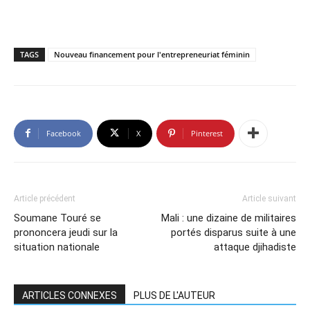
TAGS
Nouveau financement pour l'entrepreneuriat féminin
Facebook
X
Pinterest
Article précédent
Article suivant
Soumane Touré se
Mali : une dizaine de militaires
prononcera jeudi sur la
portés disparus suite à une
situation nationale
attaque djihadiste
ARTICLES CONNEXES
PLUS DE L'AUTEUR