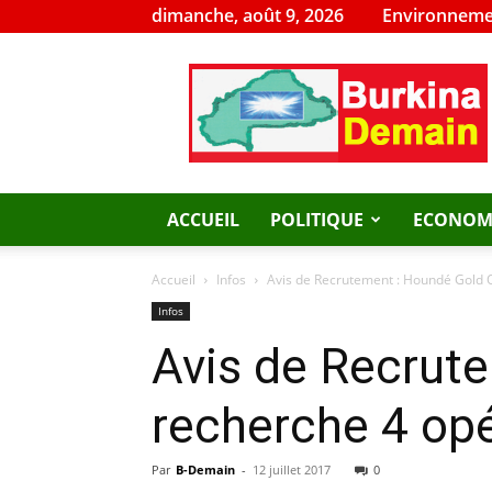
dimanche, août 9, 2026
Environneme
Burkina
Demain
ACCUEIL
POLITIQUE
ECONOM
Accueil
Infos
Avis de Recrutement : Houndé Gold O
Infos
Avis de Recrut
recherche 4 op
Par
B-Demain
-
12 juillet 2017
0