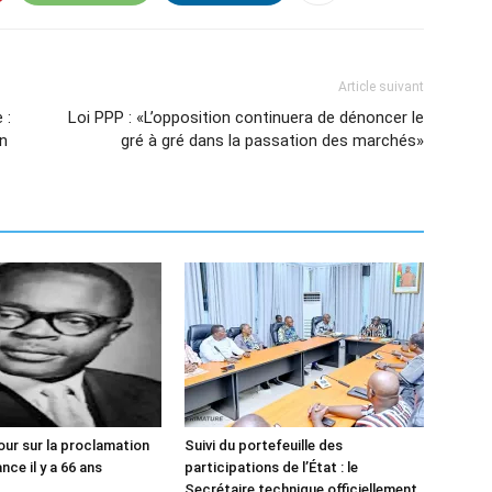
Article suivant
 :
Loi PPP : «L’opposition continuera de dénoncer le
on
gré à gré dans la passation des marchés»
our sur la proclamation
Suivi du portefeuille des
ce il y a 66 ans
participations de l’État : le
Secrétaire technique officiellement