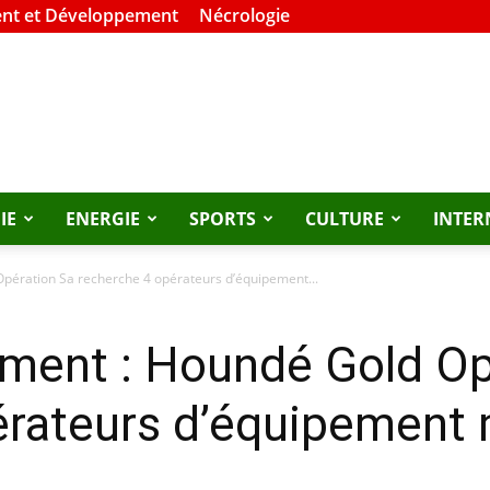
nt et Développement
Nécrologie
IE
ENERGIE
SPORTS
CULTURE
INTER
pération Sa recherche 4 opérateurs d’équipement...
ement : Houndé Gold Op
érateurs d’équipement 