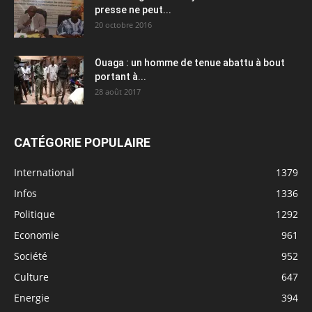
presse ne peut...
20 octobre 2016
Ouaga : un homme de tenue abattu à bout
portant à...
28 août 2017
CATÉGORIE POPULAIRE
International
1379
Infos
1336
Politique
1292
Economie
961
Société
952
Culture
647
Energie
394