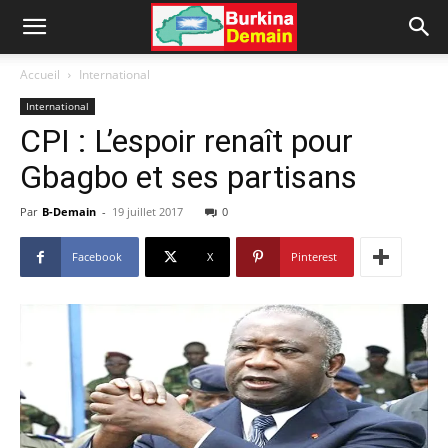
Accueil
International
International
CPI : L’espoir renaît pour
Gbagbo et ses partisans
Par
B-Demain
-
19 juillet 2017
0
Facebook
X
Pinterest