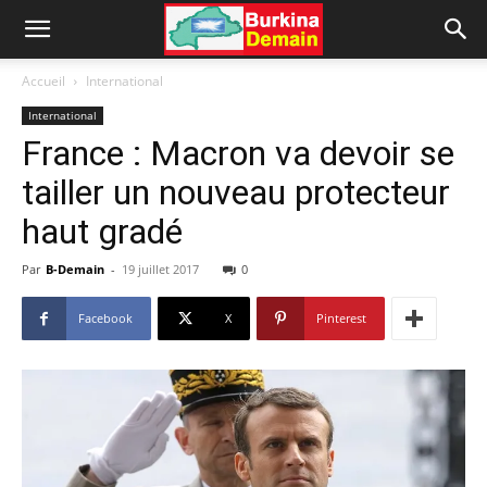
Accueil
International
International
France : Macron va devoir se
tailler un nouveau protecteur
haut gradé
Par
B-Demain
-
19 juillet 2017
0
Facebook
X
Pinterest