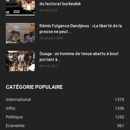
du lectorat burkinabè
29 mai 2016
Rémis Fulgance Dandjinou : «La liberté de la
presse ne peut...
20 octobre 2016
Ouaga : un homme de tenue abattu à bout
portant à...
28 août 2017
CATÉGORIE POPULAIRE
International
1379
Infos
1336
Politique
1292
Economie
961