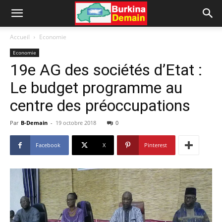
Accueil
Economie
Economie
19e AG des sociétés d’Etat :
Le budget programme au
centre des préoccupations
Par
B-Demain
-
19 octobre 2018
0
Facebook
X
Pinterest