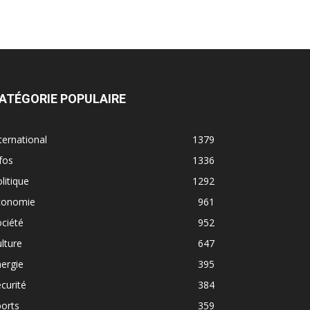
ATÉGORIE POPULAIRE
ternational
1379
fos
1336
litique
1292
conomie
961
ciété
952
lture
647
ergie
395
curité
384
orts
359