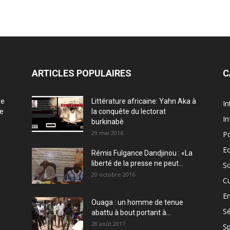
ARTICLES POPULAIRES
C
ée
Littérature africaine: Yahn Aka à
In
ce
la conquête du lectorat
In
burkinabè
29 mai 2016
Po
E
Rémis Fulgance Dandjinou : «La
liberté de la presse ne peut...
So
20 octobre 2016
Cu
En
Ouaga : un homme de tenue
Sé
abattu à bout portant à...
28 août 2017
Sp