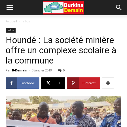
Accueil
Infos
Infos
Houndé : La société minière
offre un complexe scolaire à
la commune
Par
B-Demain
-
3 janvier 2019
0
Facebook
X
Pinterest