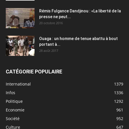
Rémis Fulgance Dandjinou : «La liberté de la
presse ne peut...
20 octobre 2016
Ouaga : un homme de tenue abattu à bout
portant à...
28 août 2017
CATÉGORIE POPULAIRE
International
1379
Infos
1336
Politique
1292
Economie
961
Société
952
Culture
647