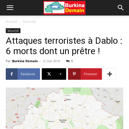
Accueil
Sécurité
Sécurité
Attaques terroristes à Dablo :
6 morts dont un prêtre !
Par
Burkina Demain
-
12 mai 2019
0
Facebook
X
Pinterest