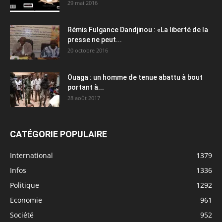
29 mai 2016
Rémis Fulgance Dandjinou : «La liberté de la
presse ne peut...
20 octobre 2016
Ouaga : un homme de tenue abattu à bout
portant à...
28 août 2017
CATÉGORIE POPULAIRE
International
1379
Infos
1336
Politique
1292
Economie
961
Société
952