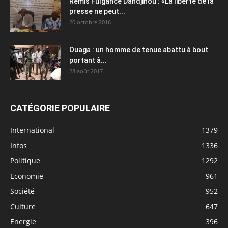
Rémis Fulgance Dandjinou : «La liberté de la
presse ne peut...
20 octobre 2016
Ouaga : un homme de tenue abattu à bout
portant à...
28 août 2017
CATÉGORIE POPULAIRE
International
1379
Infos
1336
Politique
1292
Economie
961
Société
952
Culture
647
Energie
396