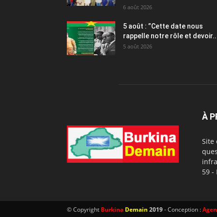
6 août 2026
5 août : ”Cette date nous
rappelle notre rôle et devoir..
5 août 2026
À 
Site
ques
infr
59 -
© Copyright
Burkina
Demain
2019
- Conception :
Agen