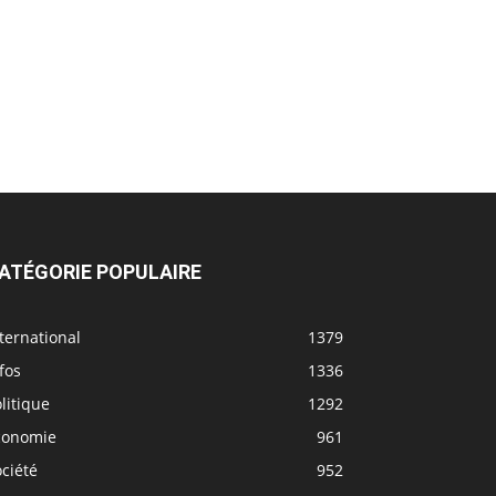
ATÉGORIE POPULAIRE
ternational
1379
fos
1336
litique
1292
conomie
961
ciété
952