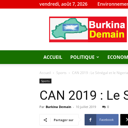
vendredi, août 7, 2026
Environnemen
Burkina
Demain
ACCUEIL
POLITIQUE
ECONOM
Accueil
Sports
CAN 2019 : Le Sénégal et le Nigeria
Sports
CAN 2019 : Le S
Par
Burkina Demain
-
10 juillet 2019
0
Facebook
Partager sur