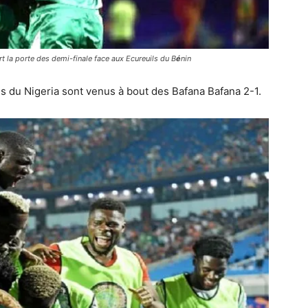
ert la porte des demi-finale face aux Ecureuils du B
é
nin
s du Nigeria sont venus à bout des Bafana Bafana 2-1.