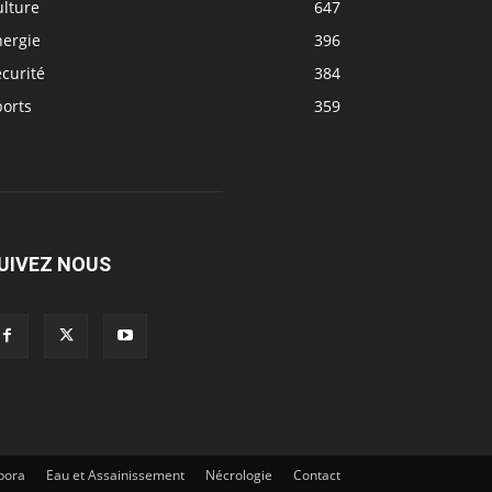
ulture
647
nergie
396
curité
384
ports
359
UIVEZ NOUS
pora
Eau et Assainissement
Nécrologie
Contact