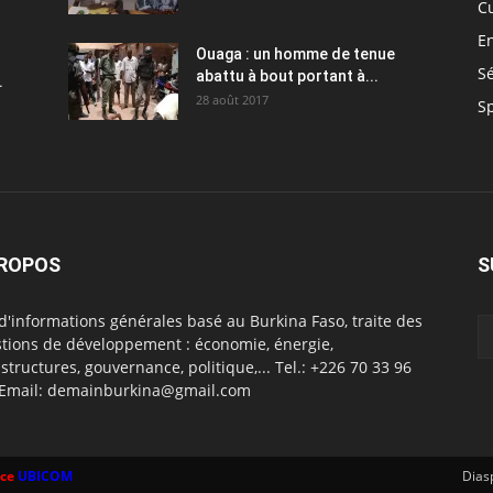
C
E
Ouaga : un homme de tenue
Sé
abattu à bout portant à...
.
28 août 2017
S
PROPOS
S
 d'informations générales basé au Burkina Faso, traite des
tions de développement : économie, énergie,
astructures, gouvernance, politique,... Tel.: +226 70 33 96
 Email: demainburkina@gmail.com
ce
UBICOM
Dias