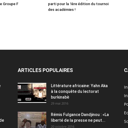
le Groupe F
parti pour la 1ère édition du tournoi
des académies !
ARTICLES POPULAIRES
C
e
Littérature africaine: Yahn Aka
In
à la conquête du lectorat
In
burkinabè
29 mai 2016
Po
E
Rémis Fulgance Dandjinou : «La
 de
liberté de la presse ne peut...
So
20 octobre 2016