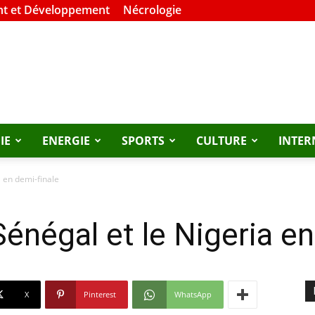
t et Développement
Nécrologie
IE
ENERGIE
SPORTS
CULTURE
INTER
 en demi-finale
énégal et le Nigeria en
X
Pinterest
WhatsApp