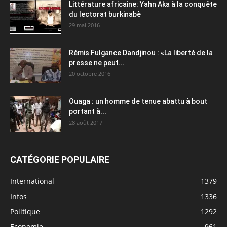
Littérature africaine: Yahn Aka à la conquête
du lectorat burkinabè
29 mai 2016
Rémis Fulgance Dandjinou : «La liberté de la
presse ne peut...
20 octobre 2016
Ouaga : un homme de tenue abattu à bout
portant à...
28 août 2017
CATÉGORIE POPULAIRE
International
1379
Infos
1336
Politique
1292
Economie
961