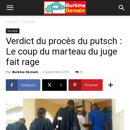
Accueil
Société
Société
Verdict du procès du putsch :
Le coup du marteau du juge
fait rage
Par
Burkina Demain
-
3 septembre 2019
0
Facebook
X
Pinterest