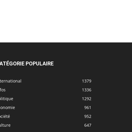
ATÉGORIE POPULAIRE
ternational
1379
fos
1336
litique
1292
conomie
961
ciété
952
ulture
647