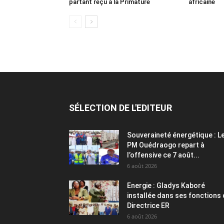
partant reçu à la Primature
africaine
SÉLECTION DE L'EDITEUR
Souveraineté énergétique : L
PM Ouédraogo repart à
l’offensive ce 7 août...
6 août 2026
Energie : Gladys Kaboré
installée dans ses fonctions
Directrice ER
6 août 2026