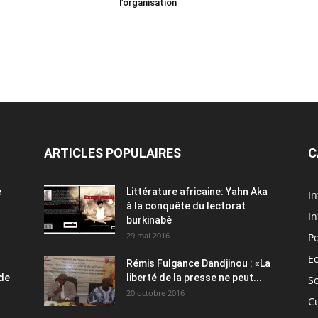
l’organisation
ARTICLES POPULAIRES
C
e
Littérature africaine: Yahn Aka
In
à la conquête du lectorat
In
burkinabè
29 mai 2016
Po
E
Rémis Fulgance Dandjinou : «La
 de
liberté de la presse ne peut...
So
20 octobre 2016
C