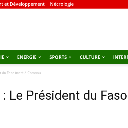
t et Développement
Nécrologie
IE
ENERGIE
SPORTS
CULTURE
INTER
t du Faso invité à Cotonou
: Le Président du Faso 