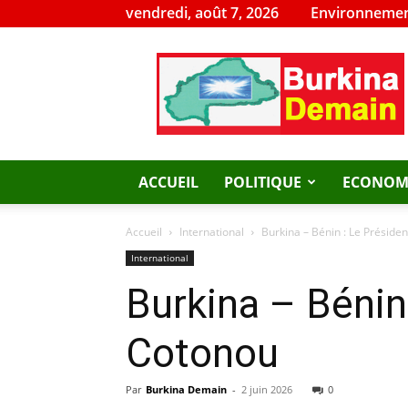
vendredi, août 7, 2026
Environnemen
Burkina
Demain
ACCUEIL
POLITIQUE
ECONOM
Accueil
International
Burkina – Bénin : Le Présiden
International
Burkina – Bénin 
Cotonou
Par
Burkina Demain
-
2 juin 2026
0