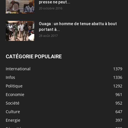
presse ne peut...
20 octobre 2016
Ouaga : un homme de tenue abattu à bout
portant à...
28 août 2017
CATÉGORIE POPULAIRE
International
1379
Infos
1336
Politique
1292
Economie
961
Société
952
Culture
647
Energie
397