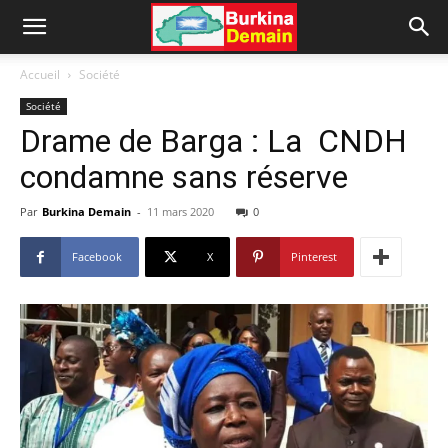
Accueil
Société
Société
Drame de Barga : La CNDH
condamne sans réserve
Par
Burkina Demain
-
11 mars 2020
0
Facebook
X
Pinterest