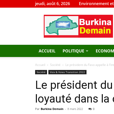
jeudi, août 6, 2026
Environnement e
Burkina
Demain
ACCUEIL
POLITIQUE
ECONOM
Accueil
Société
Le président du Faso appelle à l’int
Société
Voix & Voies Transition 2022
Le président du 
loyauté dans la 
Par
Burkina Demain
-
8 mars 2022
0