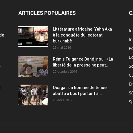
ARTICLES POPULAIRES
C
Littérature africaine: Yahn Aka
In
 de
à la conquête du lectorat
In
burkinabè
29 mai 2016
Po
E
Rémis Fulgance Dandjinou : «La
.
liberté de la presse ne peut...
So
20 octobre 2016
C
E
H
Ouaga : un homme de tenue
Sé
abattu à bout portant à...
28 août 2017
S