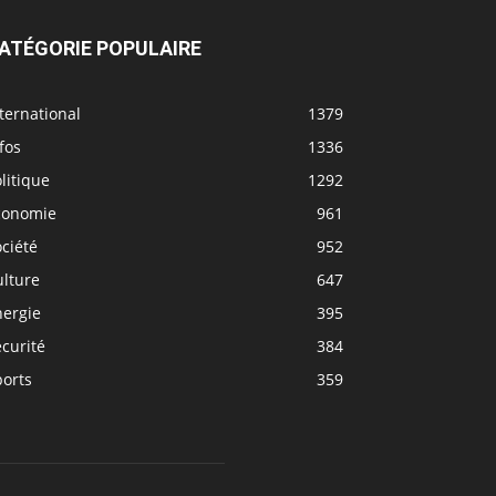
ATÉGORIE POPULAIRE
ternational
1379
fos
1336
litique
1292
conomie
961
ciété
952
ulture
647
nergie
395
curité
384
ports
359