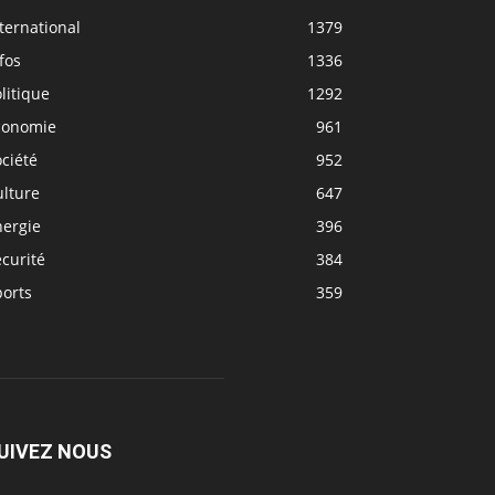
ternational
1379
fos
1336
litique
1292
conomie
961
ciété
952
ulture
647
nergie
396
curité
384
ports
359
UIVEZ NOUS