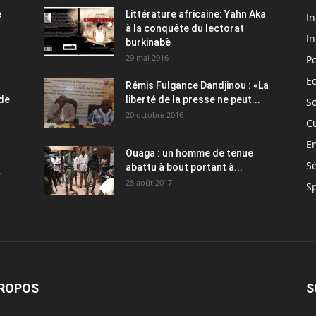
e
Littérature africaine: Yahn Aka
In
à la conquête du lectorat
In
burkinabè
29 mai 2016
Po
E
Rémis Fulgance Dandjinou : «La
 de
liberté de la presse ne peut...
So
20 octobre 2016
C
E
Ouaga : un homme de tenue
Sé
abattu à bout portant à...
.
28 août 2017
S
PROPOS
S