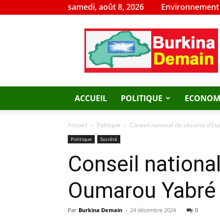
samedi, août 8, 2026
Environnement
Burkina
Demain
ACCUEIL
POLITIQUE
ECONOM
Accueil
Politique
Conseil national de sécurité d
Politique
Société
Conseil nationa
Oumarou Yabré
Par
Burkina Demain
-
24 décembre 2024
0