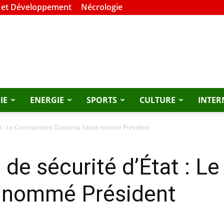
 et Développement
Nécrologie
IE
ENERGIE
SPORTS
CULTURE
INTER
’État : Le Commandant Oumarou Yabré nommé Président
l de sécurité d’État :
 nommé Président