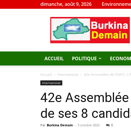
dimanche, août 9, 2026
Environneme
Burkina
Demain
ACCUEIL
POLITIQUE
ECONOM
Accueil
International
42e Assemblée de l’OACI : L’Af
International
42e Assemblée de
de ses 8 candi
Par
Burkina Demain
-
3 octobre 2025
0