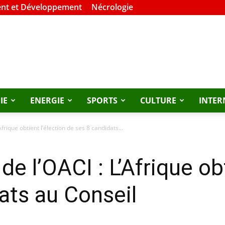
nt et Développement
Nécrologie
IE
ENERGIE
SPORTS
CULTURE
INTER
rique obtient l’élection de ses 8 candidats...
 l’OACI : L’Afrique obt
dats au Conseil