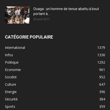
Ouaga : un homme de tenue abattu à bout
portant à...
28 août 2017
CATÉGORIE POPULAIRE
International
1379
Infos
1336
Politique
1292
Economie
961
Société
952
Culture
647
Energie
396
Sécurité
384
Sports
359