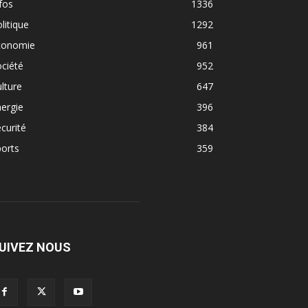
fos
1336
litique
1292
conomie
961
ciété
952
lture
647
ergie
396
curité
384
orts
359
UIVEZ NOUS