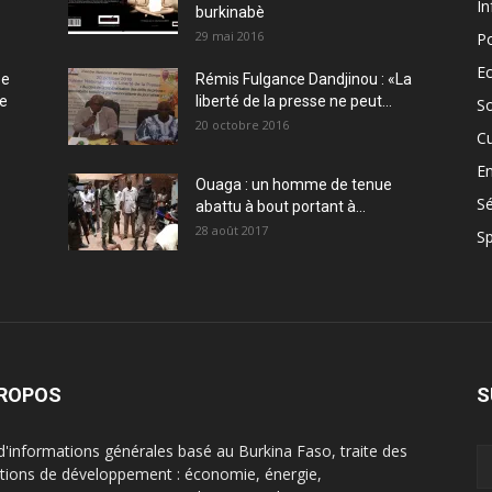
In
burkinabè
29 mai 2016
Po
E
ée
Rémis Fulgance Dandjinou : «La
ce
liberté de la presse ne peut...
So
20 octobre 2016
Cu
En
Ouaga : un homme de tenue
Sé
abattu à bout portant à...
28 août 2017
Sp
PROPOS
S
 d'informations générales basé au Burkina Faso, traite des
tions de développement : économie, énergie,