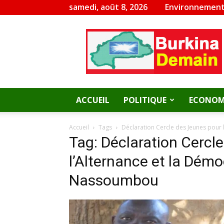
samedi, août 8, 2026
Environnement
Burkina
Demain
ACCUEIL
POLITIQUE
ECONOM
Accueil
Tags
Déclaration Cercle des Jeunes pour 
Tag: Déclaration Cercl
l’Alternance et la Démo
Nassoumbou