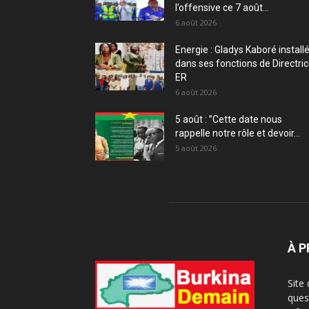
l’offensive ce 7 août...
6 août 2026
Energie : Gladys Kaboré install
dans ses fonctions de Directri
ER
6 août 2026
5 août : ”Cette date nous
rappelle notre rôle et devoir...
5 août 2026
À 
Site
ques