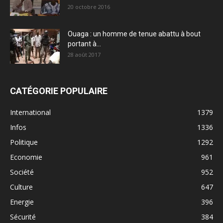
20 octobre 2016
Ouaga : un homme de tenue abattu à bout
portant à...
28 août 2017
CATÉGORIE POPULAIRE
International
1379
Infos
1336
Politique
1292
Economie
961
Société
952
Culture
647
Energie
396
Sécurité
384