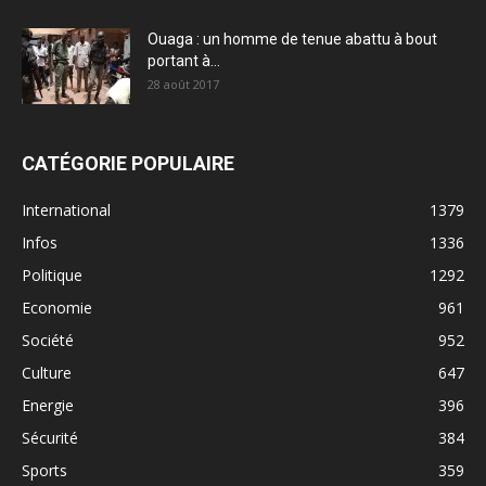
Ouaga : un homme de tenue abattu à bout
portant à...
28 août 2017
CATÉGORIE POPULAIRE
International
1379
Infos
1336
Politique
1292
Economie
961
Société
952
Culture
647
Energie
396
Sécurité
384
Sports
359