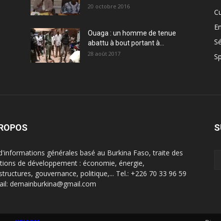
20 octobre 2016
Cu
En
Ouaga : un homme de tenue
Sé
abattu à bout portant à...
28 août 2017
Sp
PROPOS
S
 d'informations générales basé au Burkina Faso, traite des
tions de développement : économie, énergie,
structures, gouvernance, politique,... Tel.: +226 70 33 96 59
ail: demainburkina@gmail.com