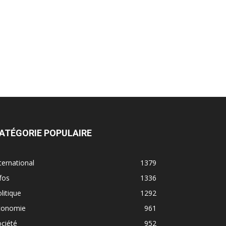
ATÉGORIE POPULAIRE
ternational
1379
fos
1336
litique
1292
conomie
961
ciété
952