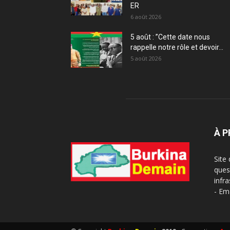
ER
6 août 2026
5 août : ”Cette date nous
rappelle notre rôle et devoir...
5 août 2026
À 
Site
ques
infra
- Em