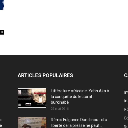
0
ARTICLES POPULAIRES
C
Littérature africaine: Yahn Aka à
In
la conquête du lectorat
In
burkinabè
29 mai 2016
Po
E
ée
Rémis Fulgance Dandjinou : «La
ce
liberté de la presse ne peut...
So