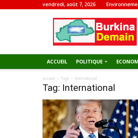
vendredi, août 7, 2026
Environneme
Burkina
Demain
ACCUEIL
POLITIQUE
ECONOM
Accueil
Tags
International
Tag: International